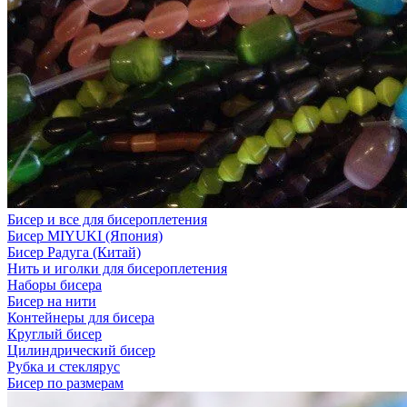
Бисер и все для бисероплетения
Бисер MIYUKI (Япония)
Бисер Радуга (Китай)
Нить и иголки для бисероплетения
Наборы бисера
Бисер на нити
Контейнеры для бисера
Круглый бисер
Цилиндрический бисер
Рубка и стеклярус
Бисер по размерам