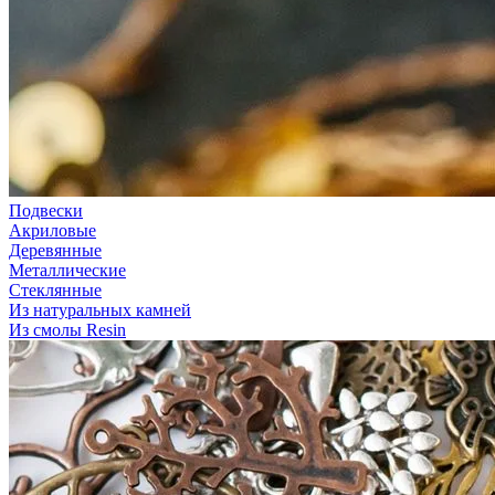
Подвески
Акриловые
Деревянные
Металлические
Стеклянные
Из натуральных камней
Из смолы Resin