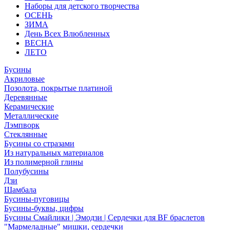
Наборы для детского творчества
ОСЕНЬ
ЗИМА
День Всех Влюбленных
ВЕСНА
ЛЕТО
Бусины
Акриловые
Позолота, покрытые платиной
Деревянные
Керамические
Металлические
Лэмпворк
Стеклянные
Бусины со стразами
Из натуральных материалов
Из полимерной глины
Полубусины
Дзи
Шамбала
Бусины-пуговицы
Бусины-буквы, цифры
Бусины Смайлики | Эмодзи | Сердечки для BF браслетов
"Мармеладные" мишки, сердечки