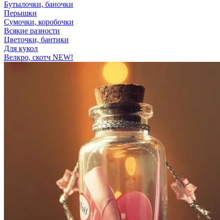
Бутылочки, баночки
Перышки
Сумочки, коробочки
Всякие разности
Цветочки, бантики
Для кукол
Велкро, скотч NEW!