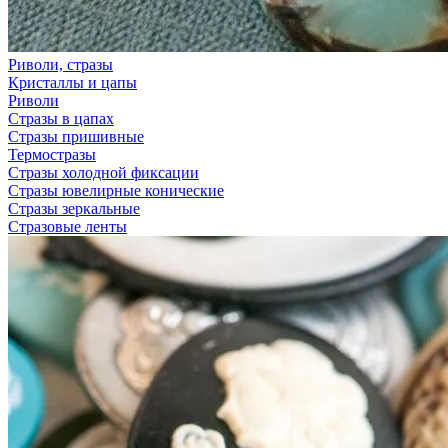
Риволи, стразы
Кристаллы и цапы
Риволи
Стразы в цапах
Стразы пришивные
Термостразы
Стразы холодной фиксации
Стразы ювелирные конические
Стразы зеркальные
Стразовые ленты