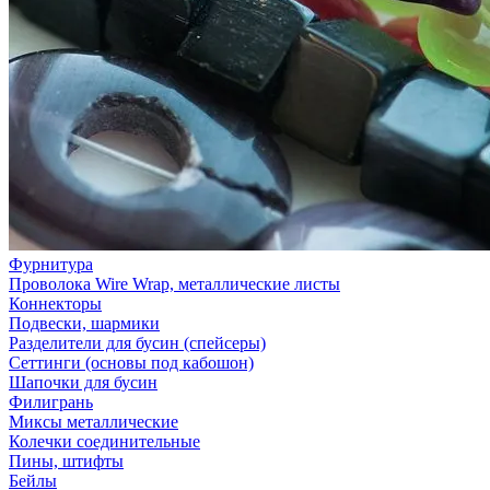
Фурнитура
Проволока Wire Wrap, металлические листы
Коннекторы
Подвески, шармики
Разделители для бусин (спейсеры)
Сеттинги (основы под кабошон)
Шапочки для бусин
Филигрань
Миксы металлические
Колечки соединительные
Пины, штифты
Бейлы