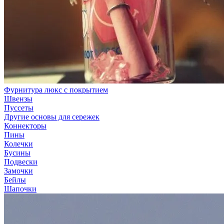
Фурнитура люкс с покрытием
Швензы
Пуссеты
Другие основы для сережек
Коннекторы
Пины
Колечки
Бусины
Подвески
Замочки
Бейлы
Шапочки