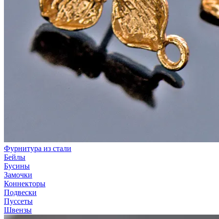
Фурнитура из стали
Бейлы
Бусины
Замочки
Коннекторы
Подвески
Пуссеты
Швензы