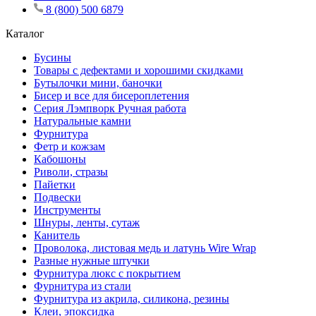
8 (800) 500 6879
Каталог
Бусины
Товары с дефектами и хорошими скидками
Бутылочки мини, баночки
Бисер и все для бисероплетения
Серия Лэмпворк Ручная работа
Натуральные камни
Фурнитура
Фетр и кожзам
Кабошоны
Риволи, стразы
Пайетки
Подвески
Инструменты
Шнуры, ленты, сутаж
Канитель
Проволока, листовая медь и латунь Wire Wrap
Разные нужные штучки
Фурнитура люкс с покрытием
Фурнитура из стали
Фурнитура из акрила, силикона, резины
Клеи, эпоксидка